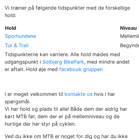
Vi træner på følgende tidspunkter med de forskellige
hold:
Hold
Niveau
Sporhundene
Melleml
Tur & Trail
Begynde
Tidspunkterne kan varriere. Alle hold mødes med
udgangspunkt i
Solbjerg BikePark
, med mindre andet
er aftalt. Hold øje med
facebook gruppen
I er meget velkommen til
kontakte os
hvis i har
spørgsmål.
Vi har hold og plads til alle! Både dem der aldrig har
kørt MTB før, dem der er på mellemniveau og de
hurtige der har styr på cyklen.
Ved du ikke om MTB er noget for dig og har du ikke